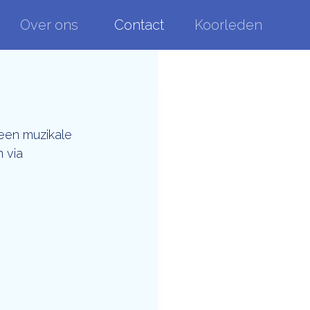
Over ons
Contact
Koorleden
 een muzikale
n via