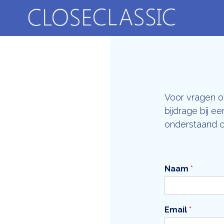
Doorgaan
naar
inhoud
Voor vragen of
bijdrage bij e
onderstaand co
Naam
*
Email
*